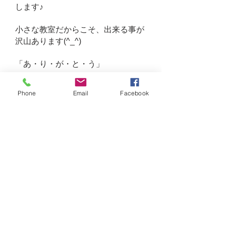
します♪
小さな教室だからこそ、出来る事が
沢山あります(^_^)
「あ・り・が・と・う」
あ
​ 明るく元気に、いつも笑顔で対
Phone
Email
Facebook
応致します！
り
臨機応変に、小さな事から大き
な事まですばやく対応致します！
が
頑張る生徒さんを、いつでも応
援致します！
と
​ とびっきり楽しいイベントを、
いっぱいご提案致します！
う
​ 嬉しい・楽しいを、生徒さんと